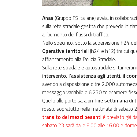
Anas
(Gruppo FS Italiane) avvia, in collabora
sulla rete stradale gestita che prevede iniziat
all’aumento dei flussi di traffico.
Nello specifico, sotto la supervisione h24 de
Operative territoriali
(h24 e h12) tra cui qu
affiancamento alla Polizia Stradale.
Sulla rete stradale e autostradale si turneran
intervento, l’assistenza agli utenti, il co
avendo a disposizione oltre 2.000 automezzi,
messaggio variabile e 6.230 telecamere fiss
Quello alle porte sarà un
fine settimana di t
rosso, sopratutto nella mattinata di sabato 2
transito dei mezzi pesanti
è previsto già da
sabato 23 sarà dalle 8.00 alle 16.00 e domen