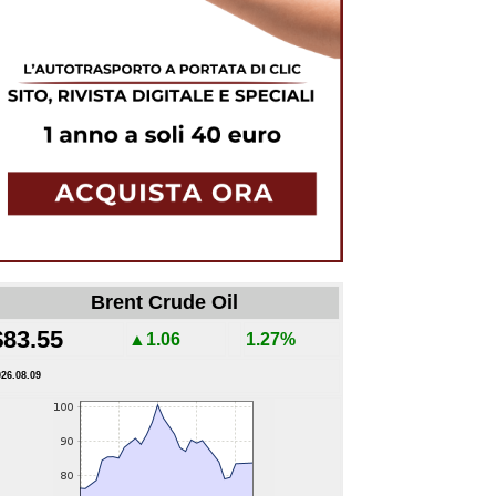
Brent Crude Oil
$83.55
▲1.06
1.27%
026.08.09