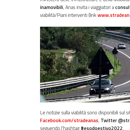
inamovibili
, Anas invita i viaggiatori a
consult
viabilità/Piani interventi (link
www.
stradean
Le notizie sulla viabilità sono disponibili sul s
Facebook.com/stradeanas
,
Twitter @str
seguendo l’hashtag
#esodoestivo2022
.