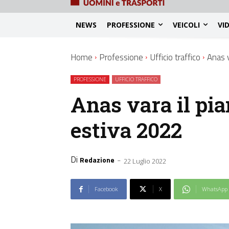
NEWS
PROFESSIONE
VEICOLI
VI
Home
Professione
Ufficio traffico
Anas v
PROFESSIONE
UFFICIO TRAFFICO
Anas vara il pia
estiva 2022
Di
-
Redazione
22 Luglio 2022
Facebook
X
WhatsApp