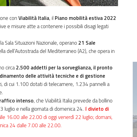
zione con
Viabilità Italia
, il
Piano mobilità estiva 2022
ive e misure atte a contenere i possibili disagi legati
lla Sala Situazioni Nazionale, operano
21 Sale
ella dell’Autostrada del Mediterraneo (A2), che opera in
no circa
2.500 addetti per la sorveglianza, il pronto
ordinamento delle attività tecniche e di gestione
 di cui 1.100 dotati di telecamere, 1.234 pannelli a
e.
raffico intenso
, che Viabilità Italia prevede da bollino
3 luglio e nella giornata di domenica 24.
Il
divieto di
lle 16.00 alle 22.00 di oggi venerdì 22 luglio; domani,
ica 24 dalle 7.00 alle 22.00.