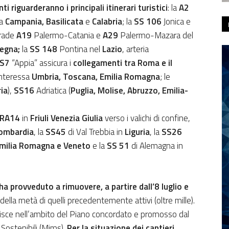
i riguarderanno i principali itinerari turistici
: la
A2
sa
Campania, Basilicata
e
Calabria
; la
SS 106
Jonica e
trade
A19
Palermo-Catania e
A29
Palermo-Mazara del
egna;
la
SS 148
Pontina nel
Lazio
,
arteria
S7
“Appia” assicura i
collegamenti tra Roma e il
interessa
Umbria, Toscana, Emilia Romagna
; le
ria
),
SS16
Adriatica (
Puglia, Molise, Abruzzo, Emilia-
RA14
in
Friuli Venezia Giulia
verso i valichi di confine,
ombardia
, la
SS45
di Val Trebbia in
Liguria
, la
SS26
milia Romagna e Veneto
e la
SS 51
di Alemagna in
ha provveduto a rimuovere, a partire dall’8 luglio e
ù della metà di quelli precedentemente attivi (oltre mille).
serisce nell’ambito del Piano concordato e promosso dal
 Sostenibili (Mims).
Per la situazione dei cantieri