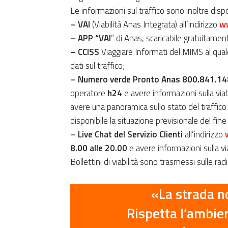
Le informazioni sul traffico sono inoltre dispon
– VAI
(Viabilità Anas Integrata) all’indirizzo
ww
– APP “VAI
” di Anas, scaricabile gratuitamen
–
CCISS
Viaggiare Informati del MIMS al qua
dati sul traffico;
–
Numero verde Pronto Anas 800.841.14
operatore
h24
e avere informazioni sulla viabi
avere una panoramica sullo stato del traffico s
disponibile la situazione previsionale del fin
– Live Chat del Servizio Clienti
all’indirizzo
8.00 alle 20.00
e avere informazioni sulla via
Bollettini di viabilità sono trasmessi sulle rad
«
La strada n
Rispetta l’ambien