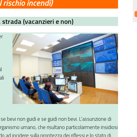
 rischio incendi)
la strada (vacanzieri e non)
er
l
ali
 se bevi non guidi e se guidi non bevi. L’assunzione di
’organismo umano, che risultano particolarmente insidiosi
do ad incidere sulla prontezza dei riflessi e lo stato di