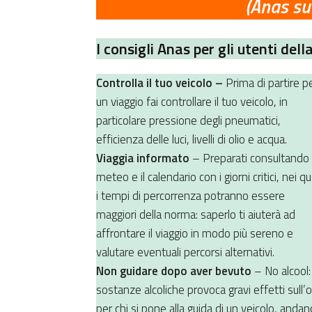
(Anas sul
I consigli Anas per gli utenti del
Controlla il tuo veicolo –
Prima di partire p
un viaggio fai controllare il tuo veicolo, in
particolare pressione degli pneumatici,
efficienza delle luci, livelli di olio e acqua.
Viaggia informato
– Preparati consultando i
meteo e il calendario con i giorni critici, nei qu
i tempi di percorrenza potranno essere
maggiori della norma: saperlo ti aiuterà ad
affrontare il viaggio in modo più sereno e
valutare eventuali percorsi alternativi.
Non guidare dopo aver bevuto
– No alcool:
sostanze alcoliche provoca gravi effetti sull
per chi si pone alla guida di un veicolo, andan