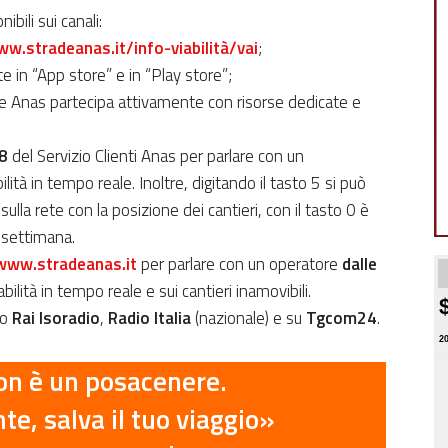
ibili sui canali:
w.stradeanas.it/info-viabilità/vai
;
te in “App store” e in “Play store”;
le Anas partecipa attivamente con risorse dedicate e
8
del Servizio Clienti Anas per parlare con un
lità in tempo reale. Inoltre, digitando il tasto 5 si può
ulla rete con la posizione dei cantieri, con il tasto 0 è
e settimana.
www.stradeanas.it
per parlare con un operatore
dalle
bilità in tempo reale e sui cantieri inamovibili.
io
Rai Isoradio
,
Radio Italia
(nazionale) e su
Tgcom24
.
2
on è un posacenere.
te, salva il tuo viaggio
»