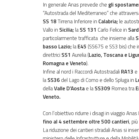
In generale Anas prevede che
gli spostament
“Autostrada del Mediterraneo” che attraver
SS
18
Tirrena Inferiore in
Calabria;
le autos
Vallo in
Sicilia;
la
SS 131
Carlo Felice in
Sard
particolarmente trafficata che insieme alla
S
basso Lazio;
la
E45
(SS675 e SS3 bis) che 
direttrici
SS1
Aurelia (
Lazio, Toscana e Ligu
Romagna e Veneto
).
Infine al nord i Raccordi Autostradali
RA13
e
la
SS36
del Lago di Como e dello Spluga in
L
della
Valle D’Aosta
e la
SS309
Romea tra
E
Veneto.
Con l’obiettivo ridurre i disagi in viaggio Anas
fino al 4 settembre oltre 500 cantieri
, pi
La riduzione dei cantieri stradali Anas si in
ministero delle Infrastrutture e della Mobilità