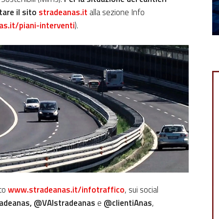
are il sito
stradeanas.it
alla sezione Info
as
.it/piani-interventi
).
ito
www.stradeanas.it/infotraffico
, sui social
adeanas, @VAIstradeanas
e
@clientiAnas
,