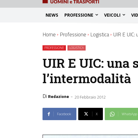
NEWS
PROFESSIONE
VEICOLI
VI
Home
Professione
Logistica
UIR E UIC: 
PROFESSIONE
LOGISTICA
UIR E UIC: una 
l’intermodalità
Di
-
Redazione
20 Febbraio 2012
Facebook
X
WhatsApp