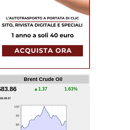
Brent Crude Oil
$83.86
▲1.37
1.63%
026.08.07