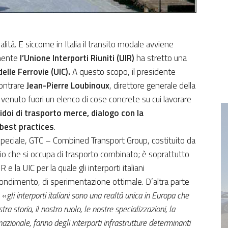
ità. E siccome in Italia il transito modale avviene
amente
l’Unione Interporti Riuniti (UIR)
ha stretto una
elle Ferrovie (UIC).
A questo scopo, il presidente
contrare
Jean-Pierre Loubinoux
, direttore generale della
venuto fuori un elenco di cose concrete su cui lavorare
idoi di trasporto merce, dialogo con la
best practices
.
 speciale, GTC – Combined Transport Group, costituito da
io che si occupa di trasporto combinato; è soprattutto
 e la UIC per la quale gli interporti italiani
ondimento, di sperimentazione ottimale. D’altra parte
 «
gli interporti italiani sono una realtà unica in Europa che
a storia, il nostro ruolo, le nostre specializzazioni, la
zionale, fanno degli interporti infrastrutture determinanti