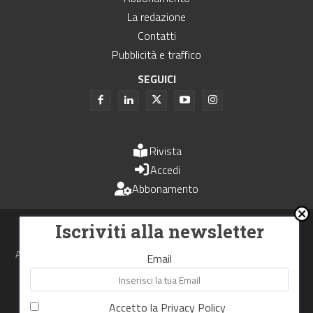
La redazione
Contatti
Pubblicità e traffico
SEGUICI
Rivista
Accedi
Abbonamento
Uomini e Trasporti è un periodico associato all'Unione Stampa
Iscriviti alla newsletter
Periodica Italiana - USPI
Autorizzazione del Tribunale di Bologna N.4993 del 15 giugno 1982
Email
Webdesign made in
Nowhere
Accetto la
Privacy Policy
RIPRODUZIONE RISERVATA
Privacy Policy
Cookie Policy