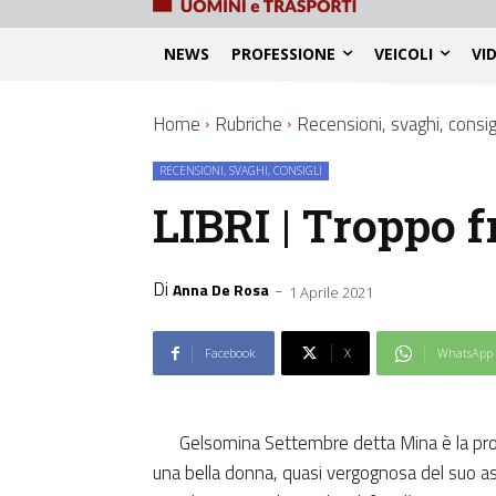
NEWS
PROFESSIONE
VEICOLI
VI
Home
Rubriche
Recensioni, svaghi, consig
RECENSIONI, SVAGHI, CONSIGLI
LIBRI | Troppo 
Di
-
Anna De Rosa
1 Aprile 2021
Facebook
X
WhatsApp
Gelsomina Settembre detta Mina è la prota
una bella donna, quasi vergognosa del suo a