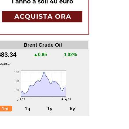
Brent Crude Oil
$83.34
▲0.85
1.02%
026.08.07