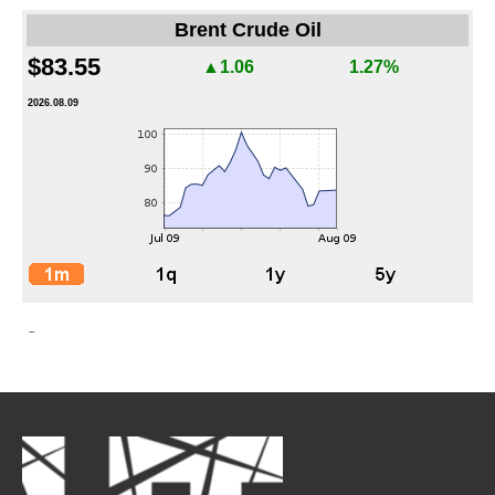
Brent Crude Oil
$83.55
▲1.06
1.27%
2026.08.09
-