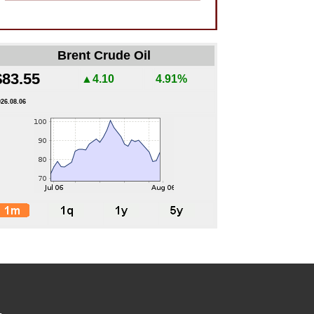
Brent Crude Oil
$83.55
▲4.10
4.91%
026.08.06