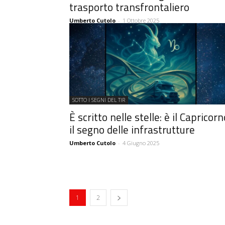
trasporto transfrontaliero
Umberto Cutolo
-
1 Ottobre 2025
SOTTO I SEGNI DEL TIR
È scritto nelle stelle: è il Capricorn
il segno delle infrastrutture
Umberto Cutolo
-
4 Giugno 2025
1
2