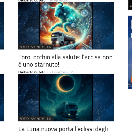
Umberto Cutolo
-
20 Aprile 2026
SOTTO I SEGNI DEL TIR
Toro, occhio alla salute: l’accisa non
è uno starnuto!
Umberto Cutolo
-
2 Dicembre 2025
SOTTO I SEGNI DEL TIR
La Luna nuova porta l’eclissi degli