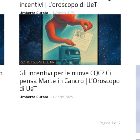
incentivi | L’oroscopo di UeT
Umberto Cutolo
-
1 Agosto 2025
SOTTO I SEGNI DEL TIR
o
Gli incentivi per le nuove CQC? Ci
pensa Marte in Cancro | L’Oroscopo
di UeT
Umberto Cutolo
-
1 Aprile 2025
Pagina 1 di 2