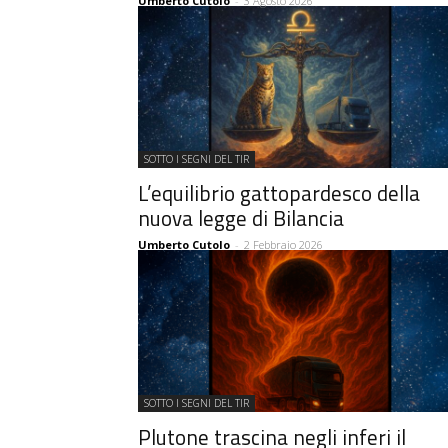
Umberto Cutolo
-
3 Agosto 2026
SOTTO I SEGNI DEL TIR
L’equilibrio gattopardesco della
nuova legge di Bilancia
Umberto Cutolo
-
2 Febbraio 2026
SOTTO I SEGNI DEL TIR
Plutone trascina negli inferi il