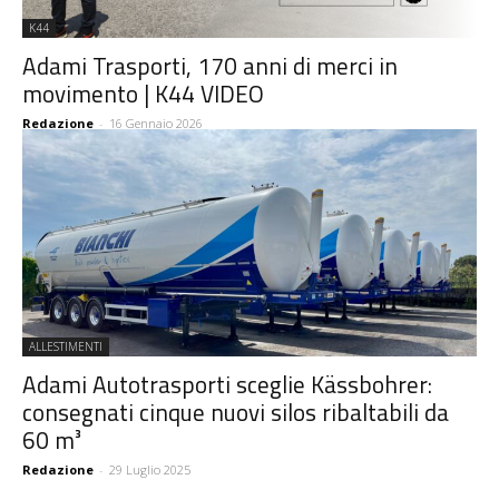
K44
Adami Trasporti, 170 anni di merci in
movimento | K44 VIDEO
Redazione
-
16 Gennaio 2026
ALLESTIMENTI
Adami Autotrasporti sceglie Kässbohrer:
consegnati cinque nuovi silos ribaltabili da
60 m³
Redazione
-
29 Luglio 2025