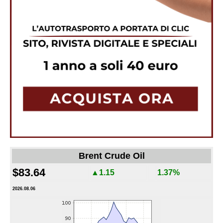
Brent Crude Oil
$83.64
▲1.15
1.37%
2026.08.06