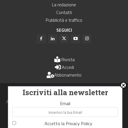
La redazione
Contatti
Pubblicità e traffico
SEGUICI
Rivista
Accedi
Abbonamento
Uomini e Trasporti è un periodico associato all'Unione Stampa
Iscriviti alla newsletter
Periodica Italiana - USPI
Autorizzazione del Tribunale di Bologna N.4993 del 15 giugno 1982
Email
Webdesign made in
Nowhere
Accetto la
Privacy Policy
RIPRODUZIONE RISERVATA
Privacy Policy
Cookie Policy