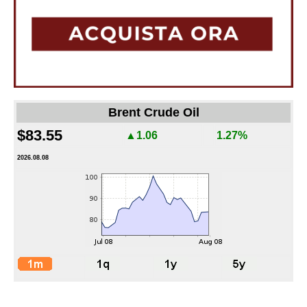
Brent Crude Oil
$83.55
▲1.06
1.27%
2026.08.08