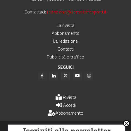
Contattaci:
redazione@uominietrasporti.it
La rivista
Abbonamento
La redazione
Contatti
Pubblicità e traffico
SEGUICI
Rivista
Accedi
Abbonamento
Uomini e Trasporti è un periodico associato all'Unione Stampa
Iscriviti alla newsletter