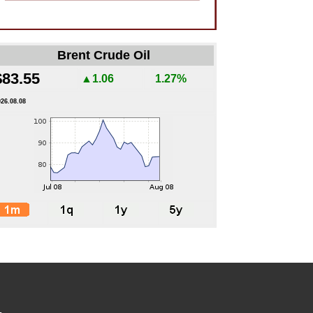
Brent Crude Oil
$83.55
▲1.06
1.27%
026.08.08