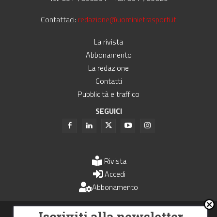
Contattaci:
redazione@uominietrasporti.it
La rivista
Abbonamento
La redazione
Contatti
Pubblicità e traffico
SEGUICI
Rivista
Accedi
Abbonamento
Uomini e Trasporti è un periodico associato all'Unione Stampa
Iscriviti alla newsletter