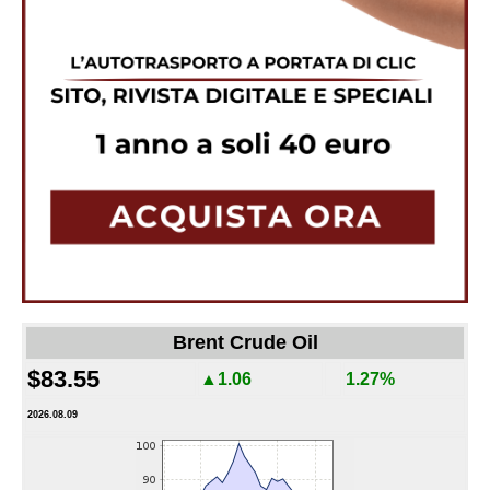
Brent Crude Oil
$83.55
▲1.06
1.27%
2026.08.09