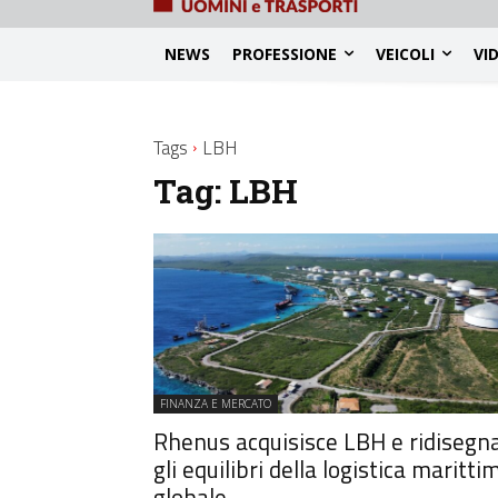
NEWS
PROFESSIONE
VEICOLI
VI
Tags
LBH
Tag:
LBH
FINANZA E MERCATO
Rhenus acquisisce LBH e ridisegn
gli equilibri della logistica maritti
globale