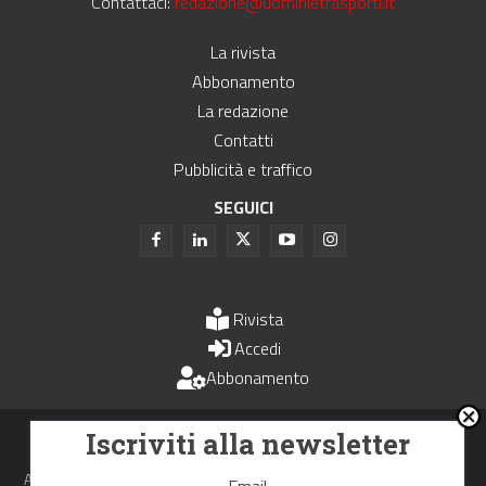
Contattaci:
redazione@uominietrasporti.it
La rivista
Abbonamento
La redazione
Contatti
Pubblicità e traffico
SEGUICI
Rivista
Accedi
Abbonamento
Uomini e Trasporti è un periodico associato all'Unione Stampa
Iscriviti alla newsletter
Periodica Italiana - USPI
Autorizzazione del Tribunale di Bologna N.4993 del 15 giugno 1982