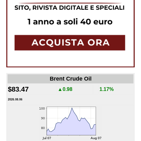
Brent Crude Oil
$83.47
▲0.98
1.17%
2026.08.06