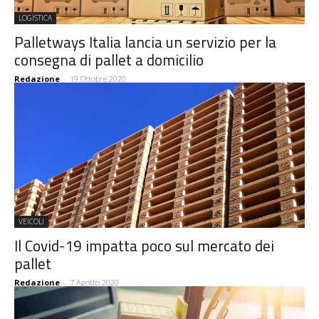
LOGISTICA
Palletways Italia lancia un servizio per la
consegna di pallet a domicilio
Redazione
-
19 Ottobre 2020
VEICOLI
Il Covid-19 impatta poco sul mercato dei
pallet
Redazione
-
7 Agosto 2020