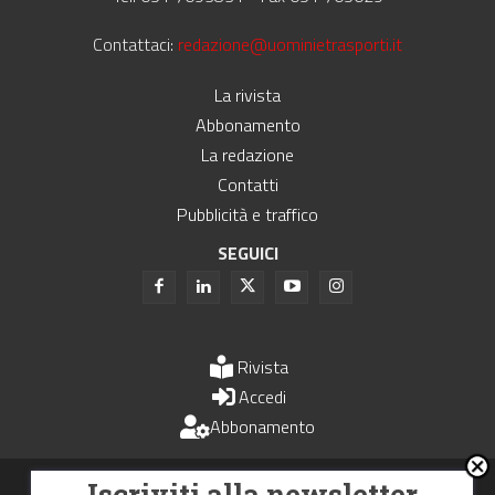
Contattaci:
redazione@uominietrasporti.it
La rivista
Abbonamento
La redazione
Contatti
Pubblicità e traffico
SEGUICI
Rivista
Accedi
Abbonamento
Uomini e Trasporti è un periodico associato all'Unione Stampa
Iscriviti alla newsletter