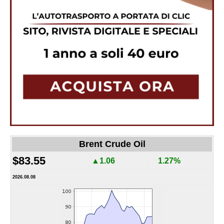
Brent Crude Oil
$83.55
▲1.06
1.27%
2026.08.08