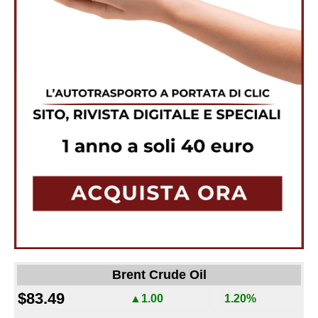
Brent Crude Oil
$83.49
▲1.00
1.20%