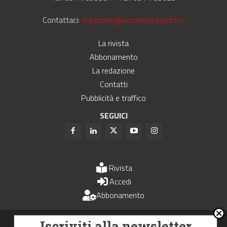
Contattaci:
redazione@uominietrasporti.it
La rivista
Abbonamento
La redazione
Contatti
Pubblicità e traffico
SEGUICI
Rivista
Accedi
Abbonamento
Uomini e Trasporti è un periodico associato all'Unione Stampa
Iscriviti alla newsletter