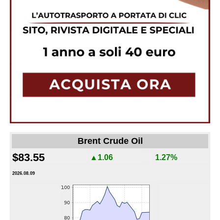
Brent Crude Oil
$83.55
▲1.06
1.27%
2026.08.09