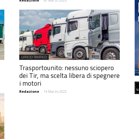
Redazione
-
30 Marzo 2023
UFFICIO TRAFFICO
Trasportounito: nessuno sciopero
dei Tir, ma scelta libera di spegnere
i motori
Redazione
-
14 Marzo 2022