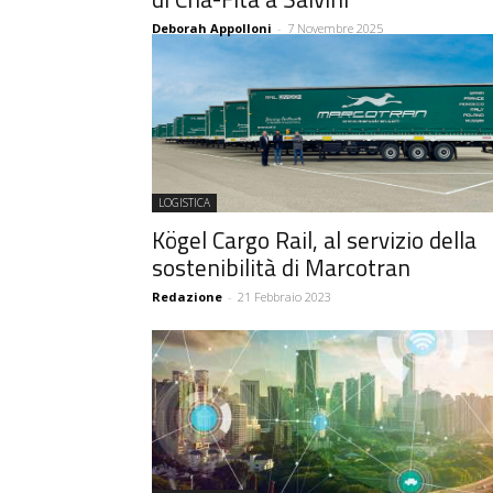
Deborah Appolloni
-
7 Novembre 2025
LOGISTICA
Kögel Cargo Rail, al servizio della
sostenibilità di Marcotran
Redazione
-
21 Febbraio 2023