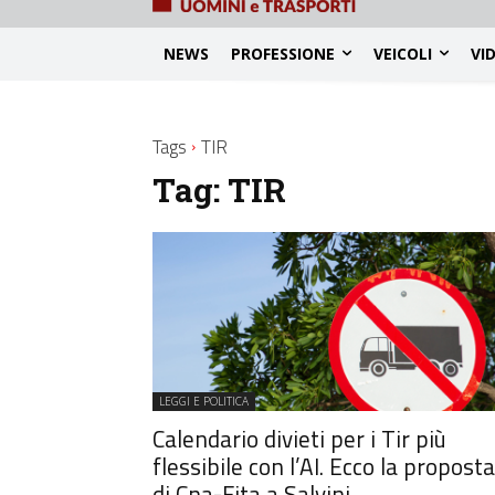
NEWS
PROFESSIONE
VEICOLI
VI
Tags
TIR
Tag:
TIR
LEGGI E POLITICA
Calendario divieti per i Tir più
flessibile con l’AI. Ecco la proposta
di Cna-Fita a Salvini