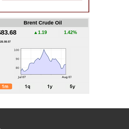
Brent Crude Oil
$83.68
▲1.19
1.42%
026.08.07