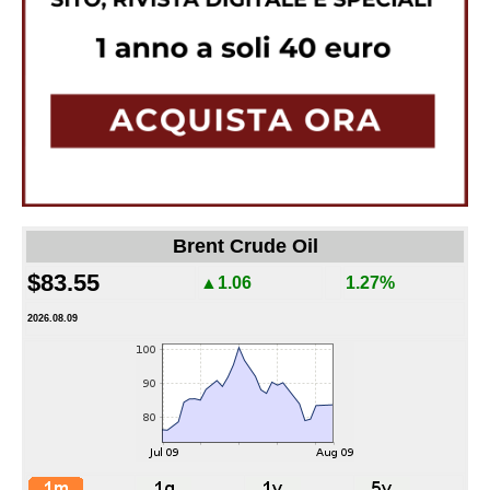
Brent Crude Oil
$83.55
▲1.06
1.27%
2026.08.09