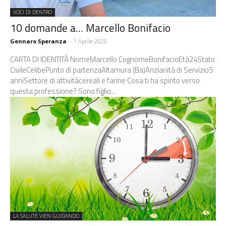
VOCI DI DENTRO
10 domande a… Marcello Bonifacio
Gennaro Speranza
-
1 Aprile 2023
CARTA DI IDENTITÀ NomeMarcello CognomeBonifacioEtà24Stato
CivileCelibePunto di partenzaAltamura (Ba)Anzianità di Servizio5
anniSettore di attivitàcereali e farine Cosa ti ha spinto verso
questa professione? Sono figlio...
LA SALUTE VIEN GUIDANDO