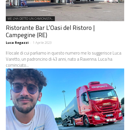
ME L'HA DETTO UN CAMIONISTA...
Ristorante Bar L’Oasi del Ristoro |
Campegine (RE)
Luca Regazzi
-
1 Aprile 2023
Il locale di cui parliamo in questo numero me lo suggerisce Luca
Varetto, un padroncino di 43 anni, nato a Ravenna. Luca ha
cominciato...