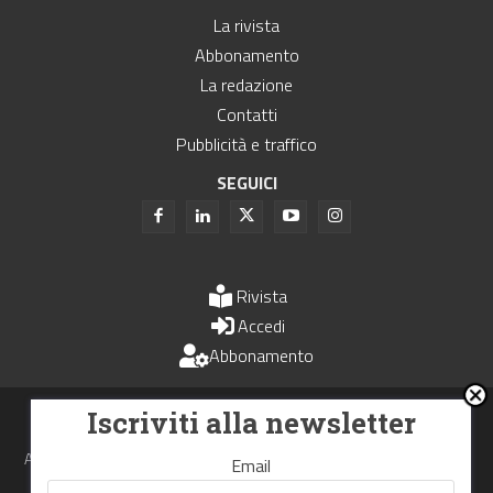
La rivista
Abbonamento
La redazione
Contatti
Pubblicità e traffico
SEGUICI
Rivista
Accedi
Abbonamento
Uomini e Trasporti è un periodico associato all'Unione Stampa
Iscriviti alla newsletter
Periodica Italiana - USPI
Autorizzazione del Tribunale di Bologna N.4993 del 15 giugno 1982
Email
Webdesign made in
Nowhere