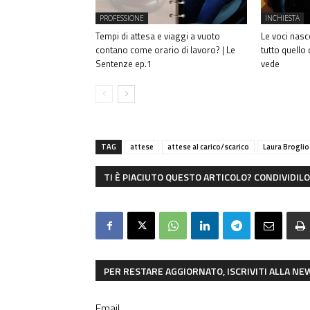
PROFESSIONE
INCHIESTA
Tempi di attesa e viaggi a vuoto
Le voci nasco
contano come orario di lavoro? | Le
tutto quello
Sentenze ep.1
vede
TAG
attese
attese al carico/scarico
Laura Broglio
TI È PIACIUTO QUESTO ARTICOLO? CONDIVIDILO 
PER RESTARE AGGIORNATO, ISCRIVITI ALLA N
Email