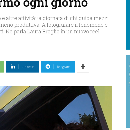
ermo ogni giorno
 e altre attività: la giornata di chi guida mezzi
meno produttiva. A fotografare il fenomeno è
i. Ne parla Laura Broglio in un nuovo reel
Linkedin
Telegram