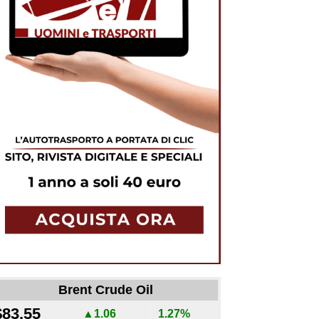
Brent Crude Oil
$83.55
▲1.06
1.27%