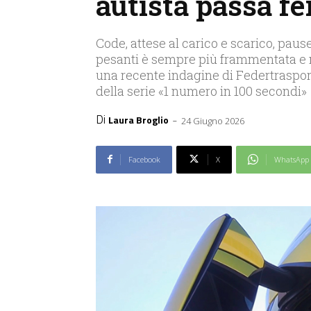
autista passa f
Code, attese al carico e scarico, pause
pesanti è sempre più frammentata e 
una recente indagine di Federtrasport
della serie «1 numero in 100 secondi»
Di
-
Laura Broglio
24 Giugno 2026
Facebook
X
WhatsApp