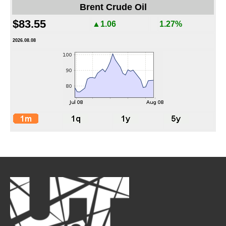
Brent Crude Oil
$83.55
▲1.06
1.27%
2026.08.08