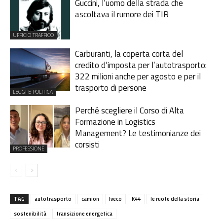
Guccini, l’uomo della strada che
ascoltava il rumore dei TIR
UFFICIO TRAFFICO
Carburanti, la coperta corta del
credito d’imposta per l’autotrasporto:
322 milioni anche per agosto e per il
trasporto di persone
LEGGI E POLITICA
Perché scegliere il Corso di Alta
Formazione in Logistics
Management? Le testimonianze dei
corsisti
PROFESSIONE
TAG
autotrasporto
camion
Iveco
K44
le ruote della storia
sostenibilità
transizione energetica