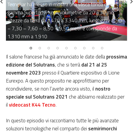
Tecnokar ha messo in mostra una vasca tonda della
Da
gamma Supertop F1 con volumetrie da 20 a 30 mq,
ac
altezze da terra da 1.470 a 3.340 mm, lunghezze 6,90
5
– 7,30 – 7,60 – 8,50 – 9,50 metri e con sponde da
mm
1.310 mm a 1.910
d’
Il salone francese ha già annunciato le date della
prossima
edizione del Solutrans
, che si terrà
dal 21 al 25
novembre 2023
presso il Quartiere espositivo di Lione
Eurexpo. A questo proposito ne approfittiamo per
ricondividere, se non l’avete ancora visto, il
nostro
speciale sul Solutrans 2021
che abbiamo realizzato per
il
videocast K44 Tecno
.
In questo episodio vi raccontiamo tutte le più avanzate
soluzioni tecnologiche nel comparto dei
semirimorchi