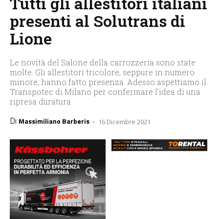
Tutti gli allestitori italiani
presenti al Solutrans di
Lione
Le novità del Salone della carrozzeria sono state
molte. Gli allestitori tricolore, seppure in numero
minore, hanno fatto presenza. Adesso aspettiamo il
Transpotec di Milano per confermare l’idea di una
ripresa duratura
Di
-
Massimiliano Barberis
16 Dicembre 2021