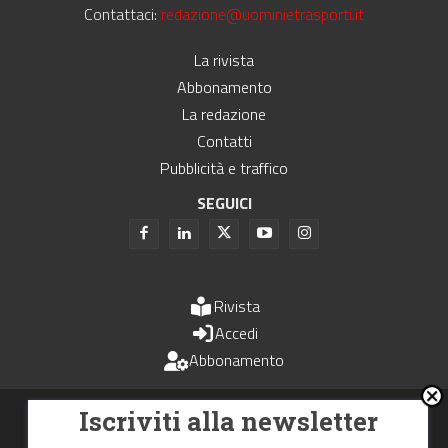
Contattaci:
redazione@uominietrasporti.it
La rivista
Abbonamento
La redazione
Contatti
Pubblicità e traffico
SEGUICI
Rivista
Accedi
Abbonamento
Uomini e Trasporti è un periodico associato all'Unione Stampa
Iscriviti alla newsletter
Periodica Italiana - USPI