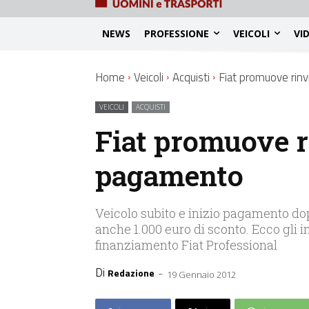
NEWS
PROFESSIONE
VEICOLI
VI
Home
Veicoli
Acquisti
Fiat promuove rinv
VEICOLI
ACQUISTI
Fiat promuove ri
pagamento
Veicolo subito e inizio pagamento dopo
anche 1.000 euro di sconto. Ecco gli in
finanziamento Fiat Professional
Di
-
Redazione
19 Gennaio 2012