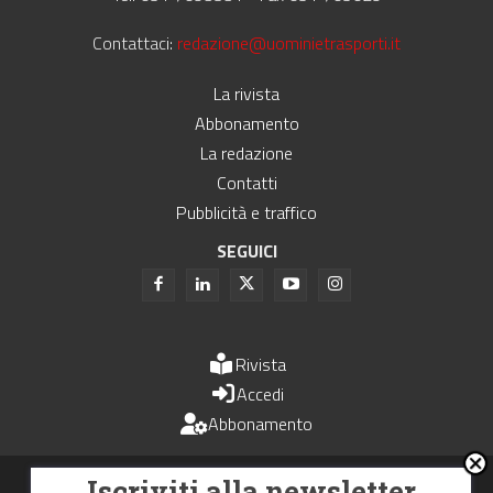
Contattaci:
redazione@uominietrasporti.it
La rivista
Abbonamento
La redazione
Contatti
Pubblicità e traffico
SEGUICI
Rivista
Accedi
Abbonamento
Uomini e Trasporti è un periodico associato all'Unione Stampa
Iscriviti alla newsletter