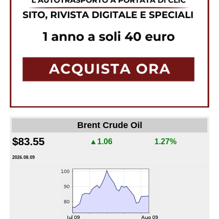
Brent Crude Oil
$83.55
▲1.06
1.27%
2026.08.09