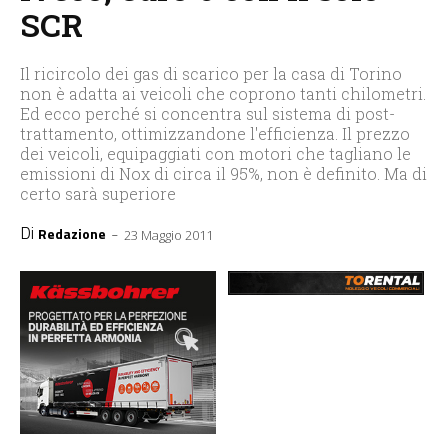
SCR
Il ricircolo dei gas di scarico per la casa di Torino
non è adatta ai veicoli che coprono tanti chilometri.
Ed ecco perché si concentra sul sistema di post-
trattamento, ottimizzandone l'efficienza. Il prezzo
dei veicoli, equipaggiati con motori che tagliano le
emissioni di Nox di circa il 95%, non è definito. Ma di
certo sarà superiore
Di
-
Redazione
23 Maggio 2011