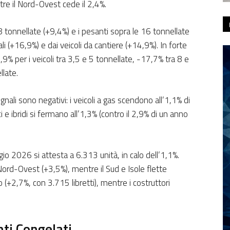
ntre il Nord-Ovest cede il 2,4%.
 8 tonnellate (+9,4%) e i pesanti sopra le 16 tonnellate
ali (+16,9%) e dai veicoli da cantiere (+14,9%). In forte
,9% per i veicoli tra 3,5 e 5 tonnellate, -17,7% tra 8 e
late.
egnali sono negativi: i veicoli a gas scendono all’1,1% di
i e ibridi si fermano all’1,3% (contro il 2,9% di un anno
gio 2026 si attesta a 6.313 unità, in calo dell’1,1%.
ord-Ovest (+3,5%), mentre il Sud e Isole flette
 (+2,7%, con 3.715 libretti), mentre i costruttori
nti Congelati