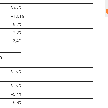
Var. %
+10,1%
+5,2%
+2,2%
-2,4%
SO
Var. %
Var. %
+9,4%
+6,9%