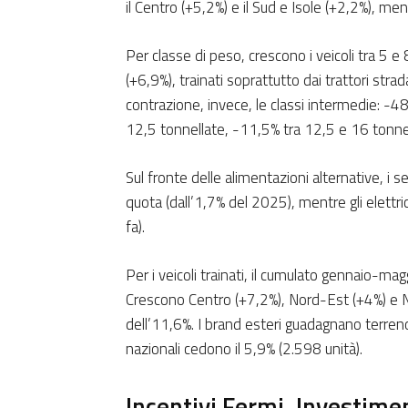
il Centro (+5,2%) e il Sud e Isole (+2,2%), me
Per classe di peso, crescono i veicoli tra 5 e
(+6,9%), trainati soprattutto dai trattori strad
contrazione, invece, le classi intermedie: -48
12,5 tonnellate, -11,5% tra 12,5 e 16 tonnel
Sul fronte delle alimentazioni alternative, i s
quota (dall’1,7% del 2025), mentre gli elettric
fa).
Per i veicoli trainati, il cumulato gennaio-mag
Crescono Centro (+7,2%), Nord-Est (+4%) e N
dell’11,6%. I brand esteri guadagnano terreno
nazionali cedono il 5,9% (2.598 unità).
Incentivi Fermi, Investime