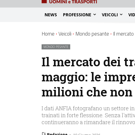
NEWS
PROFESSIONE
VEICOLI
VI
Home
Veicoli
Mondo pesante
Il mercato
MONDO PESANTE
Il mercato dei tr
maggio: le impr
milioni che non
I dati ANFIA fotografano un settore in d
trainati in forte flessione. Senza l'at
continueranno a rimandare il rinnovo 
Di
-
Redazione
10 Giugno 2026