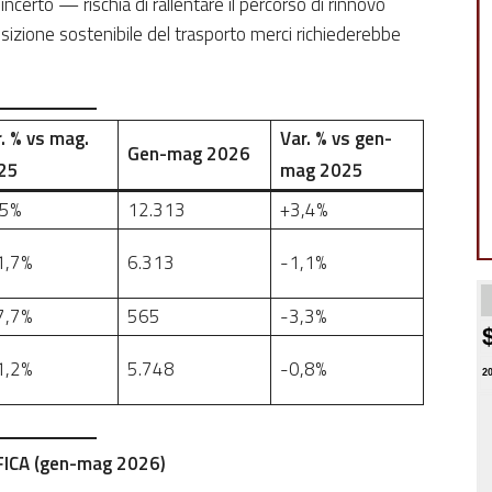
erto — rischia di rallentare il percorso di rinnovo
ansizione sostenibile del trasporto merci richiederebbe
. % vs mag.
Var. % vs gen-
Gen-mag 2026
25
mag 2025
,5%
12.313
+3,4%
1,7%
6.313
-1,1%
7,7%
565
-3,3%
1,2%
5.748
-0,8%
2
ICA (gen-mag 2026)