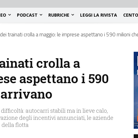
DEO
PODCAST
RUBRICHE
LEGGI LA RIVISTA
CENTO
 dei trainati crolla a maggio: le imprese aspettano i 590 milioni c
ainati crolla a
ese aspettano i 590
 arrivano
ifficoltà: autocarri stabili ma in lieve calo,
tivazione degli incentivi annunciati, le aziende
della flotta