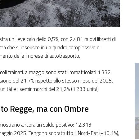
tra un lieve calo dello 0,5%, con 2.481 nuovi libretti di
, ma che si inserisce in un quadro complessivo di
imento delle imprese di autotrasporto.
li trainati: a maggio sono stati immatricolati 1.332
ssione del 21,7% rispetto allo stesso mese del 2025.
 unità) e i semirimorchi del 21,2% (1.233 unità).
lato Regge, ma con Ombre
i mostrano ancora un saldo positivo: 12.313
maggio 2025. Tengono soprattutto il Nord-Est (+10,1%),