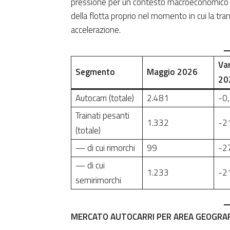
pressione per un contesto macroeconomico inc
della flotta proprio nel momento in cui la tr
accelerazione.
Var
Segmento
Maggio 2026
20
Autocarri (totale)
2.481
-0
Trainati pesanti
1.332
-2
(totale)
— di cui rimorchi
99
-2
— di cui
1.233
-2
semirimorchi
MERCATO AUTOCARRI PER AREA GEOGRAF