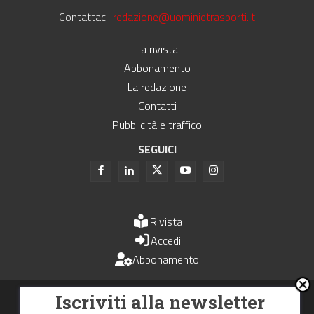
Contattaci:
redazione@uominietrasporti.it
La rivista
Abbonamento
La redazione
Contatti
Pubblicità e traffico
SEGUICI
Rivista
Accedi
Abbonamento
Uomini e Trasporti è un periodico associato all'Unione Stampa
Iscriviti alla newsletter
Periodica Italiana - USPI