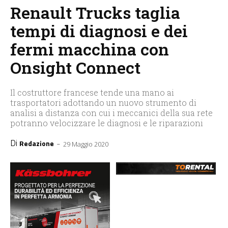
Renault Trucks taglia
tempi di diagnosi e dei
fermi macchina con
Onsight Connect
Il costruttore francese tende una mano ai
trasportatori adottando un nuovo strumento di
analisi a distanza con cui i meccanici della sua rete
potranno velocizzare le diagnosi e le riparazioni
Di
-
Redazione
29 Maggio 2020