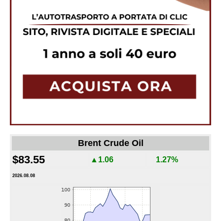
Brent Crude Oil
$83.55
▲1.06
1.27%
2026.08.08