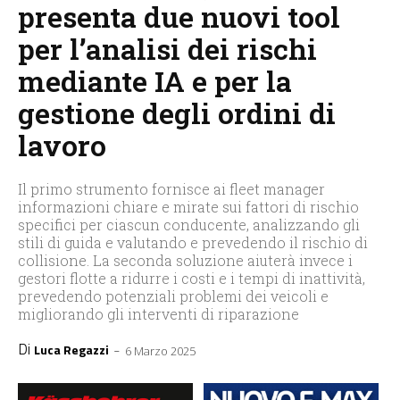
presenta due nuovi tool
per l’analisi dei rischi
mediante IA e per la
gestione degli ordini di
lavoro
Il primo strumento fornisce ai fleet manager
informazioni chiare e mirate sui fattori di rischio
specifici per ciascun conducente, analizzando gli
stili di guida e valutando e prevedendo il rischio di
collisione. La seconda soluzione aiuterà invece i
gestori flotte a ridurre i costi e i tempi di inattività,
prevedendo potenziali problemi dei veicoli e
migliorando gli interventi di riparazione
Di
-
Luca Regazzi
6 Marzo 2025