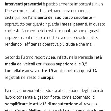
interventi preventivi
è particolarmente importante in un
Paese come l’Italia che, nel panorama europeo, si
distingue per
l’anzianità del suo parco circolante
–
soprattutto per quanto riguarda i
mezzi pesanti
. In questo
contesto l’aumento dei costi di manutenzione e i guasti
imprevisti continuano a mettere a dura prova le flotte,
rendendo l’efficienza operativa più cruciale che mai».
Secondo l’ultimo report
Acea
, infatti, nella Penisola l
‘età
media dei veicoli
con massa
superiore alle 3,5
tonnellate
arriva a
oltre 19 anni
rispetto ai
quasi 14
registrati nel resto d’
Europa
.
La nuova funzionalità dedicata alla gestione degli ordini di
lavoro consente ai gestori flotte, come accennato, di
semplificare le attività di manutenzione
attraverso la
piattaforma MyGeotab
. Consolidando
in un unico luogo