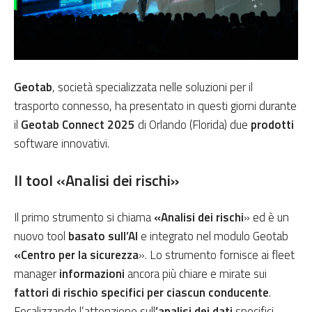
Geotab
, società specializzata nelle soluzioni per il
trasporto connesso, ha presentato in questi giorni durante
il
Geotab Connect 2025
di Orlando (Florida) due
prodotti
software innovativi.
Il tool «Analisi dei rischi»
Il primo strumento si chiama
«Analisi dei rischi
» ed è un
nuovo tool
basato sull’AI
e integrato nel modulo Geotab
«Centro per la sicurezza
». Lo strumento fornisce ai fleet
manager
informazioni
ancora più chiare e mirate sui
fattori di rischio specifici per ciascun conducente
.
Focalizzando l’attenzione sull
’analisi dei dati
specifici