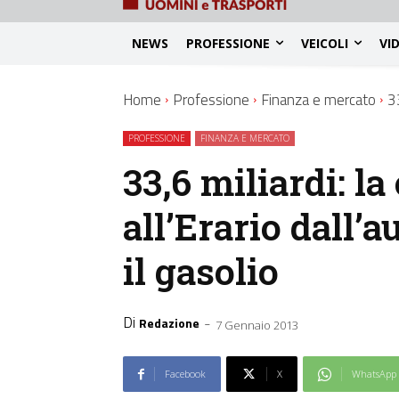
NEWS
PROFESSIONE
VEICOLI
VI
Home
Professione
Finanza e mercato
33
PROFESSIONE
FINANZA E MERCATO
33,6 miliardi: la
all’Erario dall’
il gasolio
Di
-
Redazione
7 Gennaio 2013
Facebook
X
WhatsApp