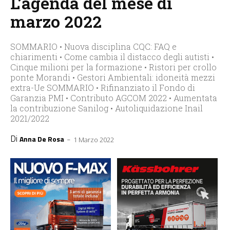
L’agenda del mese di
marzo 2022
SOMMARIO • Nuova disciplina CQC: FAQ e
chiarimenti • Come cambia il distacco degli autisti •
Cinque milioni per la formazione • Ristori per crollo
ponte Morandi • Gestori Ambientali: idoneità mezzi
extra-Ue SOMMARIO • Rifinanziato il Fondo di
Garanzia PMI • Contributo AGCOM 2022 • Aumentata
la contribuzione Sanilog • Autoliquidazione Inail
2021/2022
Di
-
Anna De Rosa
1 Marzo 2022