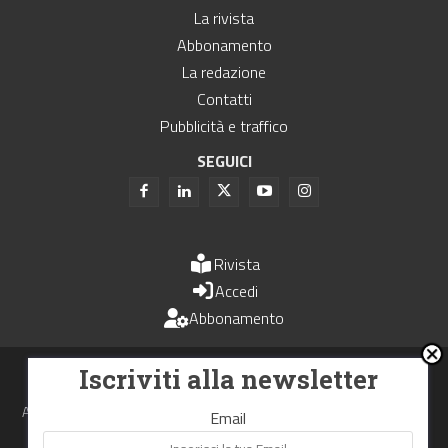
La rivista
Abbonamento
La redazione
Contatti
Pubblicità e traffico
SEGUICI
Rivista
Accedi
Abbonamento
Uomini e Trasporti è un periodico associato all'Unione Stampa
Iscriviti alla newsletter
Periodica Italiana - USPI
Autorizzazione del Tribunale di Bologna N.4993 del 15 giugno 1982
Email
Webdesign made in
Nowhere