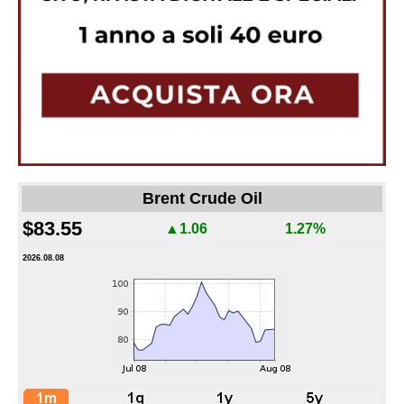
Brent Crude Oil
$83.55
▲1.06
1.27%
2026.08.08