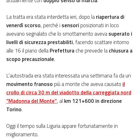
attualmente con
doppio senso di marcia
.
La tratta era stata interdetta ieri, dopo la
riapertura di
venerdì scorso
, perché i
sensori
posizionati in loco
avevano segnalato che lo smottamento aveva
superato i
livelli di sicurezza
prestabiliti
, facendo scattare intorno
alle 16 il piano della
Prefettura
che prevede la
chiusura a
scopo precauzionale
.
L’autostrada era stata interessata una settimana fa da un
movimento franoso
più a monte che aveva causato
il
crollo di circa 30 m del viadotto della carreggiata nord
“Madonna del Monte”
, al
km 121+600
in
direzione
Torino
.
Oggi il tempo sulla Liguria appare fortunatamente in
miglioramento.