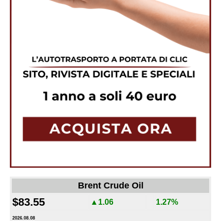
Brent Crude Oil
$83.55
▲1.06
1.27%
2026.08.08