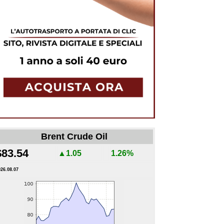
Brent Crude Oil
$83.54
▲1.05
1.26%
026.08.07