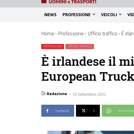
NEWS
PROFESSIONE
VEICOLI
VI
Home
Professione
Ufficio traffico
È irla
PROFESSIONE
UFFICIO TRAFFICO
È irlandese il m
European Truck
Di
-
Redazione
10 Settembre 2012
Facebook
X
WhatsApp