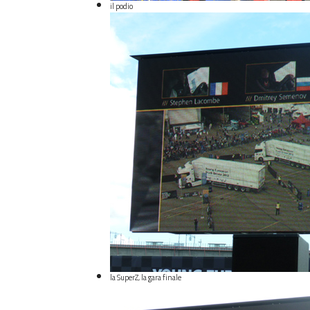
il podio
la SuperZ, la gara finale