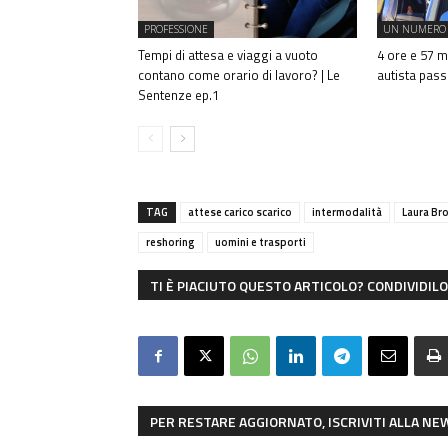
PROFESSIONE
UN NUMERO 
Tempi di attesa e viaggi a vuoto
4 ore e 57 mi
contano come orario di lavoro? | Le
autista pas
Sentenze ep.1
TAG
attese carico scarico
intermodalità
Laura Br
reshoring
uomini e trasporti
TI È PIACIUTO QUESTO ARTICOLO? CONDIVIDILO 
PER RESTARE AGGIORNATO, ISCRIVITI ALLA N