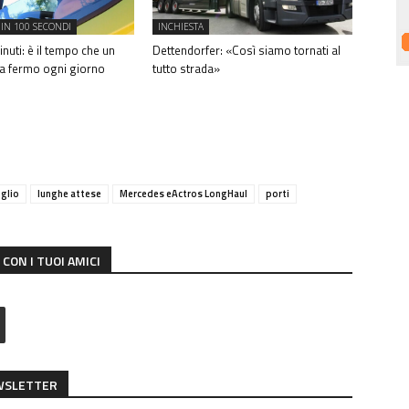
IN 100 SECONDI
INCHIESTA
nuti: è il tempo che un
Dettendorfer: «Così siamo tornati al
sa fermo ogni giorno
tutto strada»
oglio
lunghe attese
Mercedes eActros LongHaul
porti
CON I TUOI AMICI
EWSLETTER