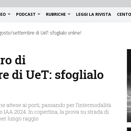
DEO
PODCAST
RUBRICHE
LEGGI LA RIVISTA
CENTO
agosto/settembre di UeT: sfoglialo online!
ro di
e di UeT: sfoglialo
e attese ai porti, passando per l’intermodalità
o IAA 2024. In copertina, la prova su strada di
per lungo raggio