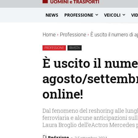
NEWS
PROFESSIONE
VEICOLI
VI
Home
Professione
È uscito il numero di 
PROFESSIONE
RIVISTA
È uscito il nume
agosto/settembr
online!
Dal fenomeno del reshoring alle lungh
ferroviaria e alcune anticipazioni sull
Laura Broglio dell’eActros Mercedes 
Di
-
Redazione
2 Settembre 2024