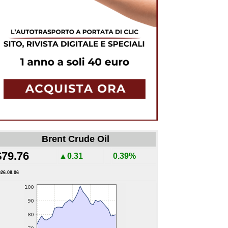
Brent Crude Oil
$79.76
▲0.31
0.39%
026.08.06