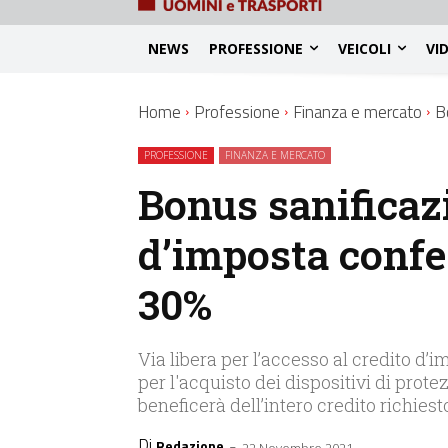
NEWS
PROFESSIONE
VEICOLI
VI
Home
Professione
Finanza e mercato
B
PROFESSIONE
FINANZA E MERCATO
Bonus sanificazi
d’imposta confe
30%
Via libera per l’accesso al credito d’
per l'acquisto dei dispositivi di prot
beneficerà dell’intero credito richiest
Di
-
Redazione
22 Novembre 2021