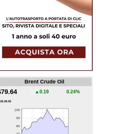
Brent Crude Oil
$79.64
▲0.19
0.24%
026.08.06