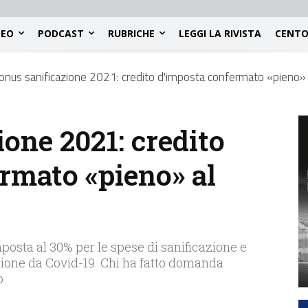
DEO
PODCAST
RUBRICHE
LEGGI LA RIVISTA
CENTO
onus sanificazione 2021: credito d'imposta confermato «pieno»
one 2021: credito
rmato «pieno» al
imposta al 30% per le spese di sanificazione e
ezione da Covid-19. Chi ha fatto domanda
o