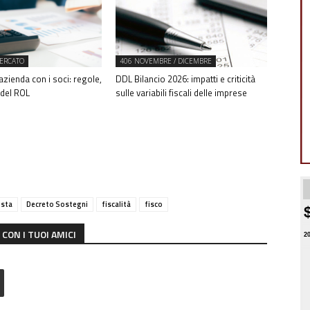
ERCATO
406 NOVEMBRE / DICEMBRE
azienda con i soci: regole,
DDL Bilancio 2026: impatti e criticità
i del ROL
sulle variabili fiscali delle imprese
osta
Decreto Sostegni
fiscalità
fisco
CON I TUOI AMICI
2