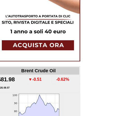
Brent Crude Oil
$81.98
▼-0.51
-0.62%
026.08.07