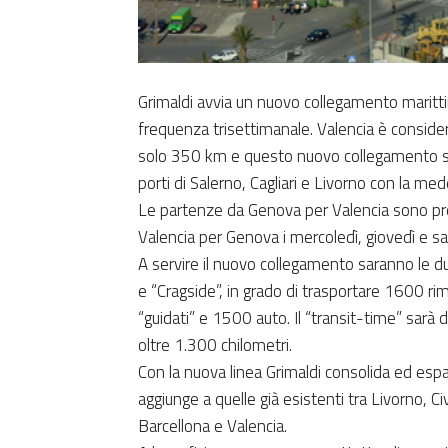
Grimaldi avvia un nuovo collegamento maritt
frequenza trisettimanale. Valencia è consider
solo 350 km e questo nuovo collegamento si a
porti di Salerno, Cagliari e Livorno con la m
Le partenze da Genova per Valencia sono prev
Valencia per Genova i mercoledì, giovedì e sa
A servire il nuovo collegamento saranno le d
e “Cragside”, in grado di trasportare 1600 rim
“guidati” e 1500 auto. Il “transit-time” sarà d
oltre 1.300 chilometri.
Con la nuova linea Grimaldi consolida ed espa
aggiunge a quelle già esistenti tra Livorno, Civ
Barcellona e Valencia.