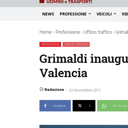
NEWS
PROFESSIONE
VEICOLI
VI
Home
Professione
Ufficio traffico
Grimal
PROFESSIONE
UFFICIO TRAFFICO
Grimaldi inaugu
Valencia
Di
-
Redazione
22 Novembre 2011
Facebook
X
WhatsApp