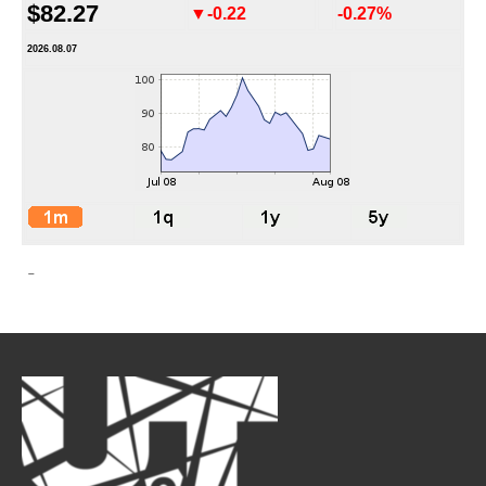
$82.27
▼-0.22
-0.27%
2026.08.07
-