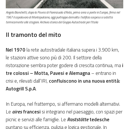
Angelo Bianchetti, dopo la Pavesi di Fiorenzuola d’Arda, prima area a ponte in Europa, firma nel
1967 il capolavoro di Montepulciano, oggi purtroppo demolito: l’edificio sospeso si adatta
termicamente alle stagioni.
Archivio storico del Gruppo Autostrade per l’Italia
Il tramonto del mito
Nel 1970
la rete autostradale italiana supera i 3.900 km,
le stazioni attive sono più di 200. Il settore della
ristorazione sembra poter godere di crescita continua, ma
i
tre colossi – Motta, Pavesi e Alemagna
– entrano in
crisi e, rilevati dall’IRI,
confluiscono in una nuova entità:
Autogrill S.p.A
.
In Europa, nel frattempo, si affermano modelli alternativi.
Le
aires
francesi
si integrano nel paesaggio, con spazi per
picnic e servizi alle famiglie. Le
Raststätte
tedesche
puntano su efficienza, pulizia e logica gestionale. In