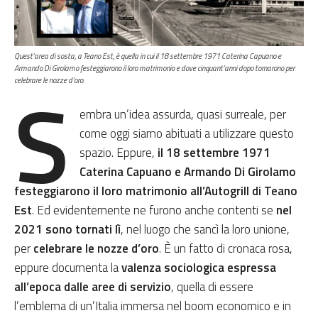
Quest’area di sosta, a Teano Est, è quella in cui il 18 settembre 1971 Caterina Capuano e
Armando Di Girolamo festeggiarono il loro matrimonio e dove cinquant’anni dopo tornarono per
S
celebrare le nozze d’oro.
embra un’idea assurda, quasi surreale, per
come oggi siamo abituati a utilizzare questo
spazio. Eppure,
il 18 settembre 1971
Caterina Capuano e Armando Di Girolamo
festeggiarono il loro matrimonio all’Autogrill di Teano
Est
. Ed evidentemente ne furono anche contenti se
nel
2021 sono tornati lì
, nel luogo che sancì la loro unione,
per
celebrare le nozze d’oro
. È un fatto di cronaca rosa,
eppure documenta la
valenza sociologica espressa
all’epoca dalle aree di servizio
, quella di essere
l’emblema di un’Italia immersa nel boom economico e in