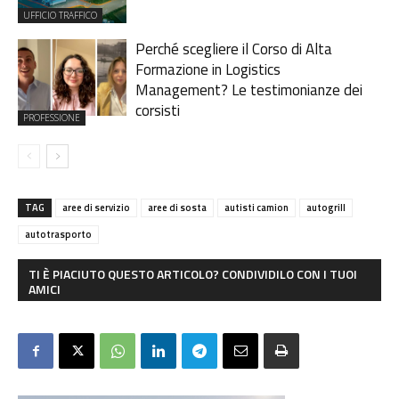
UFFICIO TRAFFICO
Perché scegliere il Corso di Alta
Formazione in Logistics
Management? Le testimonianze dei
corsisti
PROFESSIONE
TAG
aree di servizio
aree di sosta
autisti camion
autogrill
autotrasporto
TI È PIACIUTO QUESTO ARTICOLO? CONDIVIDILO CON I TUOI
AMICI