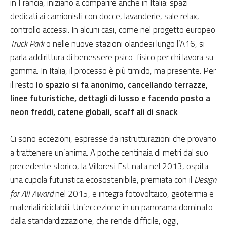
in Francia, iniziano a comparire anche in Italia: spazi
dedicati ai camionisti con docce, lavanderie, sale relax,
controllo accessi. In alcuni casi, come nel progetto europeo
Truck Park
o nelle nuove stazioni olandesi lungo l’A16, si
parla addirittura di benessere psico-fisico per chi lavora su
gomma. In Italia, il processo è più timido, ma presente. Per
il resto
lo spazio si fa anonimo, cancellando terrazze,
linee futuristiche, dettagli di lusso e facendo posto a
neon freddi, catene globali, scaff ali di snack
.
Ci sono eccezioni, espresse da ristrutturazioni che provano
a trattenere un’anima. A poche centinaia di metri dal suo
precedente storico, la Villoresi Est nata nel 2013, ospita
una cupola futuristica ecosostenibile, premiata con il
Design
for All Award
nel 2015, e integra fotovoltaico, geotermia e
materiali riciclabili. Un’eccezione in un panorama dominato
dalla standardizzazione, che rende difficile, oggi,