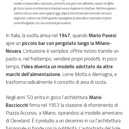
visibile e riconoscibile a distanza, permette una gesti one efficiente, capace di offrire
gli stessi servizi in entrambe le direzioni senza duplicare le strutture. Nell’immagine a
colori la stessa area come appare oggi, dopo le ristrutturazioni avvenute nel corso
degli anni. L’ultima nel 2000 quando il padiglione fu demolito e ricostruito in forme
simili all’originale, ma con materiali più moderni
.
In Italia, la svolta arriva nel
1947
, quando
Mario Pavesi
apre un
piccolo bar con pergolato lungo la Milano-
Novara
. L’intuizione è semplice: offrire ristoro tramite un
pasto e, nel frattempo, vendere propri prodotti. In poco
tempo,
l’idea diventa un modello adottato da altre
marchi dell’alimentazione
, come Motta e Alemagna, e
trasforma radicalmente il concetto di area di sosta.
Negli anni ’50 entra in gioco l’architettura:
Mario
Bacciocchi
firma nel 1953 la stazione di rifornimento di
Piazza Accursio, a Milano, ispirandosi al modello americano
di Cleveland. È il preludio a un decennio in cui l’architettura
funzionale si fonde con la pubblicità. L’autostrada del Sole