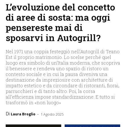
L’evoluzione del concetto
di aree di sosta: ma oggi
pensereste mai di
sposarvi in Autogrill?
Nel 1971 una coppia festeggiò nell’Autogrill di Teano
Est il proprio matrimonio. Lo scelse perché quel
luogo era simbolo di un’Italia moderna, che scopriva
il benessere e rendeva uno spazio di ristoro un
contesto sociale e in cui la pausa diveniva una
destinazione da impreziosire con architetture di
impatto estetico e da circondare di ristoranti, fiorai,
parrucchieri e di tanto altro. Poi, la corsa
all’efficienza impose standardizzazione. E tutto si
trasformò in «non luogo»
Di
-
Laura Broglio
1 Agosto 2025