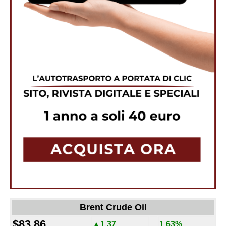
Brent Crude Oil
$83.86
▲1.37
1.63%