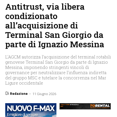
Antitrust, via libera
condizionato
all’acquisizione di
Terminal San Giorgio da
parte di Ignazio Messina
L’AGCM autorizza l’acquisizione del terminal rotabili
genovese Terminal San Giorgio da parte di Ignazio
Messina, imponendo stringenti vincoli di
governance per neutralizzare l’influenza indiretta
del gruppo MSC e tutelare la concorrenza nel Mar
Ligure occidentale
Di
-
Redazione
11 Giugno 2026