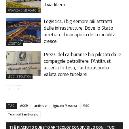
il via libera
FINANZA E MERCATO
Logistica: i big sempre più attratti
dalle infrastrutture. Dove lo Stato
arretra e il monopolio della mobilità
cresce
LOGISTICA
Prezzi del carburante bio pilotati dalle
compagnie petrolifere: l’Antitrust
accerta l’intesa, l’autotrasporto
valuta come tutelarsi
LEGGI E POLITICA
TAG
AGCM
antitrust
Ignazio Messina
MSC
Terminal San Giorgio
TI È PIACIUTO QUESTO ARTICOLO? CONDIVIDILO CON I TUOI