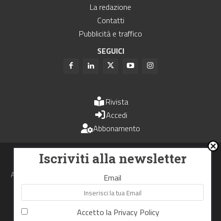
La redazione
Contatti
Pubblicità e traffico
SEGUICI
Rivista
Accedi
Abbonamento
Uomini e Trasporti è un periodico associato all'Unione Stampa
Iscriviti alla newsletter
Periodica Italiana - USPI
Autorizzazione del Tribunale di Bologna N.4993 del 15 giugno 1982
Email
Webdesign made in
Nowhere
Accetto la
Privacy Policy
RIPRODUZIONE RISERVATA
Privacy Policy
Cookie Policy