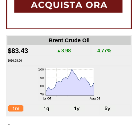
Brent Crude Oil
$83.43
▲3.98
4.77%
2026.08.06
-