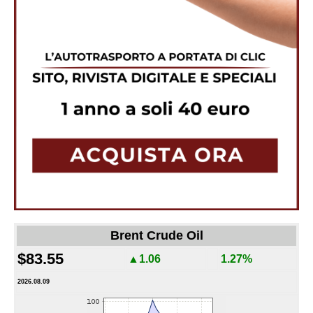
Brent Crude Oil
$83.55
▲1.06
1.27%
2026.08.09