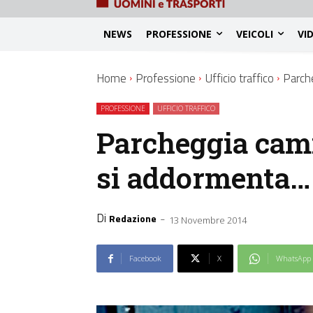
NEWS
PROFESSIONE
VEICOLI
VI
Home
Professione
Ufficio traffico
Parche
PROFESSIONE
UFFICIO TRAFFICO
Parcheggia cami
si addormenta…
Di
-
Redazione
13 Novembre 2014
Facebook
X
WhatsApp