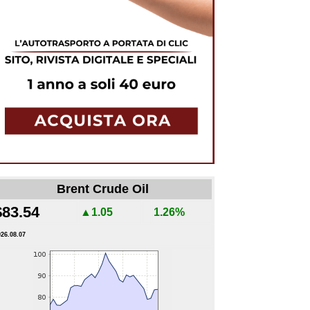
Brent Crude Oil
$83.54
▲1.05
1.26%
026.08.07