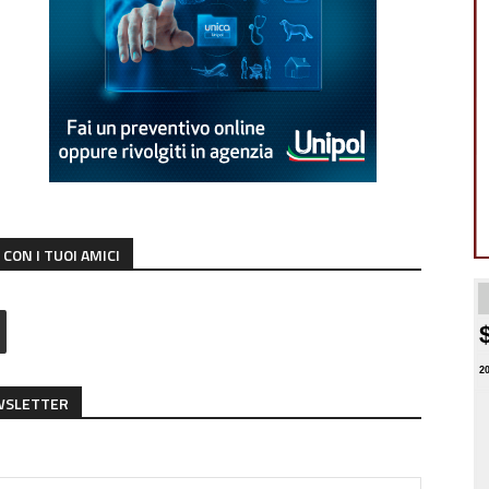
CON I TUOI AMICI
2
EWSLETTER