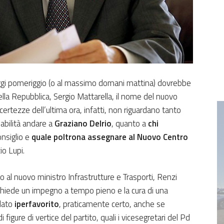
gi pomeriggio (o al massimo domani mattina) dovrebbe
ella Repubblica, Sergio Mattarella, il nome del nuovo
ncertezze dell’ultima ora, infatti, non riguardano tanto
abilità andare a
Graziano Delrio
, quanto a
chi
onsiglio e
quale poltrona assegnare al Nuovo Centro
io Lupi.
al nuovo ministro Infrastrutture e Trasporti, Renzi
chiede un impegno a tempo pieno e la cura di una
 dato
iperfavorito
, praticamente certo, anche se
i figure di vertice del partito, quali i vicesegretari del Pd