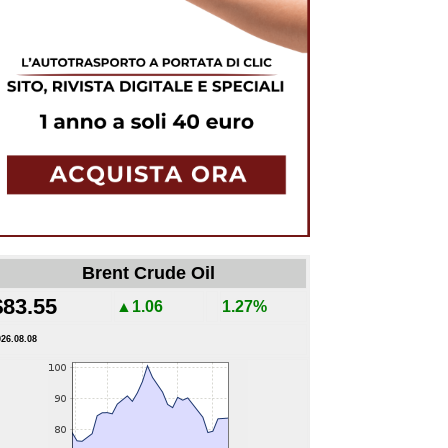
Brent Crude Oil
$83.55
▲1.06
1.27%
026.08.08