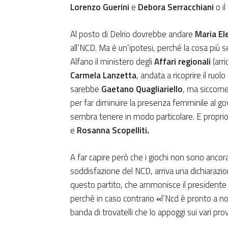
Lorenzo Guerini
e
Debora Serracchiani
o il
Al posto di Delrio dovrebbe andare
Maria El
all’NCD. Ma è un’ipotesi, perché la cosa più s
Alfano il ministero degli
Affari regionali
(arri
Carmela Lanzetta
, andata a ricoprire il ruol
sarebbe
Gaetano Quagliariello
, ma siccome 
per far diminuire la presenza femminile al go
sembra tenere in modo particolare. E proprio
e
Rosanna Scopelliti.
A far capire però che i giochi non sono ancora
soddisfazione del NCD, arriva una dichiarazi
questo partito, che ammonisce il presidente d
perché in caso contrario
«
l’Ncd è pronto a n
banda di trovatelli che lo appoggi sui vari pr