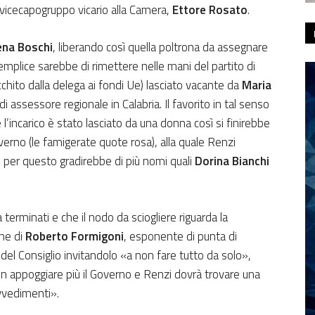
 vicecapogruppo vicario alla Camera,
Ettore Rosato
.
ena Boschi
, liberando così quella poltrona da assegnare
emplice sarebbe di rimettere nelle mani del partito di
cchito dalla delega ai fondi Ue) lasciato vacante da
Maria
o di assessore regionale in Calabria. Il favorito in tal senso
l’incarico è stato lasciato da una donna così si finirebbe
verno (le famigerate quote rosa), alla quale Renzi
 per questo gradirebbe di più nomi quali
Dorina Bianchi
 terminati e che il nodo da sciogliere riguarda la
one di
Roberto Formigoni
, esponente di punta di
el Consiglio invitandolo «a non fare tutto da solo»,
on appoggiare più il Governo e Renzi dovrà trovare una
ovvedimenti».