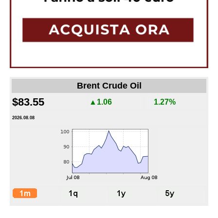
Brent Crude Oil
$83.55
▲1.06
1.27%
2026.08.08
-