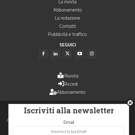
La rivista
Abbonamento
La redazione
Contatti
Pubblicità e traffico
SEGUICI
Rivista
Accedi
Abbonamento
Uomini e Trasporti è un periodico associato all'Unione Stampa
Iscriviti alla newsletter
Periodica Italiana - USPI
Autorizzazione del Tribunale di Bologna N.4993 del 15 giugno 1982
Email
Webdesign made in
Nowhere