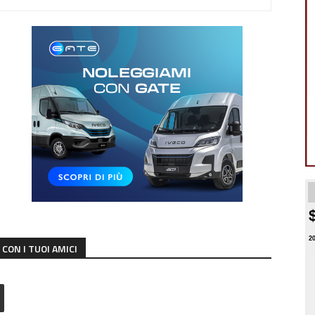
2
CON I TUOI AMICI