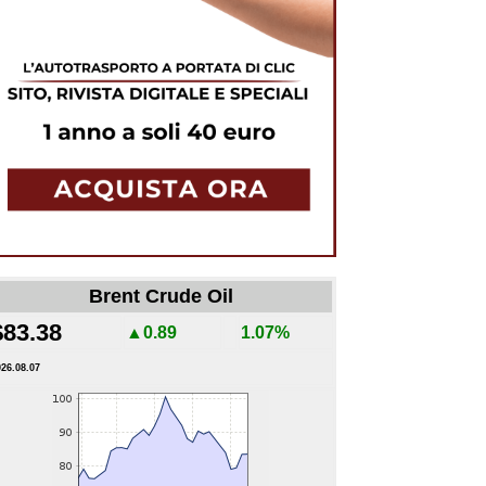
Brent Crude Oil
$83.38
▲0.89
1.07%
026.08.07