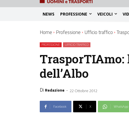
NEWS
PROFESSIONE
VEICOLI
VI
Home
Professione
Ufficio traffico
Traspo
PROFESSIONE
UFFICIO TRAFFICO
TrasporTIAmo: 
dell’Albo
Di
-
Redazione
22 Ottobre 2012
Facebook
X
WhatsApp