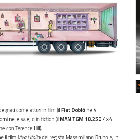
egnati come attori in film (il
Fiat Doblò
ne
Il
orni nelle sale) o in fiction (il
MAN TGM 18.250 4×4
one con Terence Hill).
e il film
Viva l’Italia!
del regista Massimiliano Bruno e, in