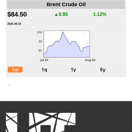
Brent Crude Oil
$84.50
▲0.95
1.12%
2026.08.10
-