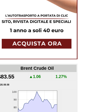
Brent Crude Oil
$83.55
▲1.06
1.27%
026.08.08