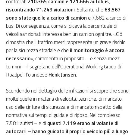
controllati
210.365 camion e 121.666 autobus,
riscontrando 71.249 violazioni
. Soltanto che
63.567
sono state quelle a carico di camion
e 7.682 a carico di
bus. Di conseguenza, come si diceva la percentuale di
veicoli sanzionati interessa ben un camion ogni tre. «Ciò
dimostra che il traffico merci rappresenta un grave rischio
per la sicurezza stradale e che
il monitoraggio è ancora
necessario
»,
commenta in proposito – e senza mezzi
termini – il segretario dell’Operational Working Group di
Roadpol, l’olandese
Henk Jansen
.
Scendendo nel dettaglio delle infrazioni si scopre che sono
molte quelle in materia di velocità, tecniche, di mancato
uso delle cinture di sicurezza e di mancato rispetto della
normativa sui tempi di guida e di riposo. Nel complesso
7.581 autisti – e di
questi 7.119 erano al volante di
autocarri – hanno guidato il proprio veicolo più a lungo