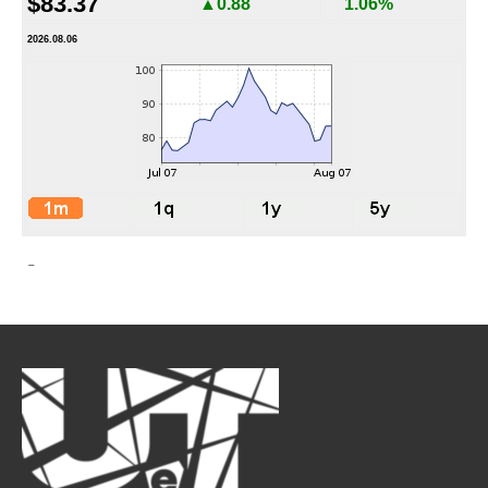
$83.37
▲0.88
1.06%
2026.08.06
-