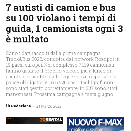
7 autisti di camion e bus
su 100 violano i tempi di
guida, 1 camionista ogni 3
è multato
Sono i dati raccolti dalla prima campagna
Truck&Bus 2022, condotta dal network Roadpol in
19 paesi europei. Nel complesso 7.119 camionisti
hanno guidato il proprio veicolo più a lungo di
quanto consentito dalla legge senza rispettare le
pause obbligatorie. in 5.520 casi i tachigrafi non
sono stati gestiti correttamente, in 537 sono stati
manomessi. Prossima campagna a metà giugno
Di
-
Redazione
31 Marzo 2022