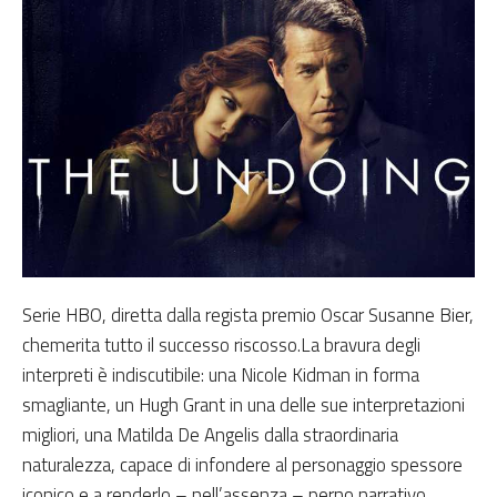
Serie HBO, diretta dalla regista premio Oscar Susanne Bier,
chemerita tutto il successo riscosso.La bravura degli
interpreti è indiscutibile: una Nicole Kidman in forma
smagliante, un Hugh Grant in una delle sue interpretazioni
migliori, una Matilda De Angelis dalla straordinaria
naturalezza, capace di infondere al personaggio spessore
iconico e a renderlo – nell’assenza – perno narrativo