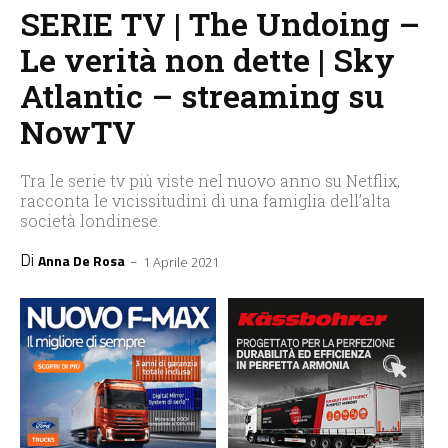
SERIE TV | The Undoing –
Le verità non dette | Sky
Atlantic – streaming su
NowTV
Tra le serie tv più viste nel nuovo anno su Netflix,
racconta le vicissitudini di una famiglia dell’alta
società londinese.
Di
-
Anna De Rosa
1 Aprile 2021